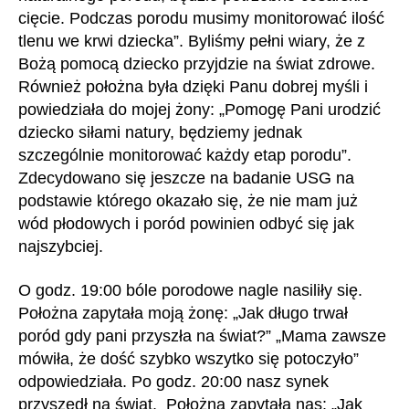
cięcie. Podczas porodu musimy monitorować ilość
tlenu we krwi dziecka”. Byliśmy pełni wiary, że z
Bożą pomocą dziecko przyjdzie na świat zdrowe.
Również położna była dzięki Panu dobrej myśli i
powiedziała do mojej żony: „Pomogę Pani urodzić
dziecko siłami natury, będziemy jednak
szczególnie monitorować każdy etap porodu”.
Zdecydowano się jeszcze na badanie USG na
podstawie którego okazało się, że nie mam już
wód płodowych i poród powinien odbyć się jak
najszybciej.
O godz. 19:00 bóle porodowe nagle nasiliły się.
Położna zapytała moją żonę: „Jak długo trwał
poród gdy pani przyszła na świat?” „Mama zawsze
mówiła, że dość szybko wszytko się potoczyło”
odpowiedziała. Po godz. 20:00 nasz synek
przyszedł na świat. Położna zapytała nas: „Jak