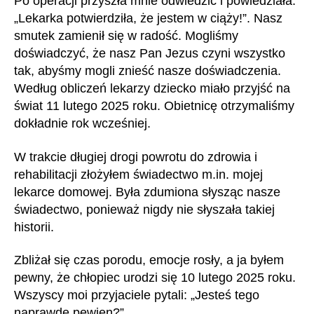
Po operacji przyszła mnie odwiedzić i powiedziała:
„Lekarka potwierdziła, że jestem w ciąży!”. Nasz
smutek zamienił się w radość. Mogliśmy
doświadczyć, że nasz Pan Jezus czyni wszystko
tak, abyśmy mogli znieść nasze doświadczenia.
Według obliczeń lekarzy dziecko miało przyjść na
świat 11 lutego 2025 roku. Obietnicę otrzymaliśmy
dokładnie rok wcześniej.
W trakcie długiej drogi powrotu do zdrowia i
rehabilitacji złożyłem świadectwo m.in. mojej
lekarce domowej. Była zdumiona słysząc nasze
świadectwo, ponieważ nigdy nie słyszała takiej
historii.
Zbliżał się czas porodu, emocje rosły, a ja byłem
pewny, że chłopiec urodzi się 10 lutego 2025 roku.
Wszyscy moi przyjaciele pytali: „Jesteś tego
naprawdę pewien?”