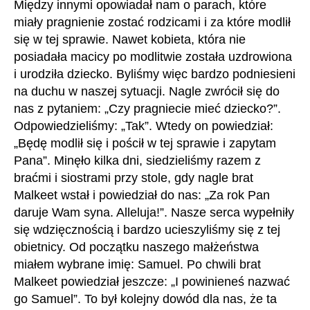
Między innymi opowiadał nam o parach, które
miały pragnienie zostać rodzicami i za które modlił
się w tej sprawie. Nawet kobieta, która nie
posiadała macicy po modlitwie została uzdrowiona
i urodziła dziecko. Byliśmy więc bardzo podniesieni
na duchu w naszej sytuacji. Nagle zwrócił się do
nas z pytaniem: „Czy pragniecie mieć dziecko?”.
Odpowiedzieliśmy: „Tak”. Wtedy on powiedział:
„Będę modlił się i pościł w tej sprawie i zapytam
Pana”. Minęło kilka dni, siedzieliśmy razem z
braćmi i siostrami przy stole, gdy nagle brat
Malkeet wstał i powiedział do nas: „Za rok Pan
daruje Wam syna. Alleluja!”. Nasze serca wypełniły
się wdzięcznością i bardzo ucieszyliśmy się z tej
obietnicy. Od początku naszego małżeństwa
miałem wybrane imię: Samuel. Po chwili brat
Malkeet powiedział jeszcze: „I powinieneś nazwać
go Samuel”. To był kolejny dowód dla nas, że ta